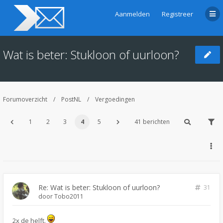
Aanmelden
Registreer
Wat is beter: Stukloon of uurloon?
Forumoverzicht
PostNL
Vergoedingen
1
2
3
4
5
41 berichten
Re: Wat is beter: Stukloon of uurloon?
31
door
Tobo2011
2x de helft.