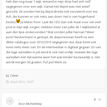
heb dan nog maar 1 wijk. Iemand in mijn dorp had zich zelf
opgegeven voor een wijk. Vanuit het depot was niet actief
gezocht. Ze vonden het bij depot Breda ook vervelend voor me.
Ach, die kunnen er ook niets aan doen. Het is van hogerhand
beslist.
Ja lekker hoor. Laat die CEO dan ook maar voor vet veel
post in mijn wijk zorgen. Hebben meer van jullie dit 1 wijkbeleid al
aan den lijve ondervonden? Wat vonden jullie hiervan? Meer
post? Neckermann is gestopt, de diepvriesman heeft nu een
dikke catalogus voor 2012/2013 uitgegeven dus daar komt ook
even niets meer van. En de Intermediair is digitaal gegaan. En van
die lage aantallen in juli word ik ook niet vrolijk. Hoewel die lage
aantallen met dat warme weer het wat minder bezwaarlijk is. Het
wordt morgen 30 graden. Puf puf.Werk ze.
Citeer
26 jul 2012, 19:07
-
38
door
MicheleNep