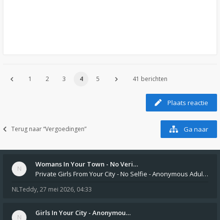
1
2
3
4
5
41 berichten
Plaats reactie
Terug naar “Vergoedingen”
Ga naar
Womans In Your Town - No Veri…
Private Girls From Your City - No Selfie - Anonymous Adult Dating https://privatedates.live Private Girls In Your
NLTeddy
,
27 mei 2026, 04:33
Girls In Your City - Anonymou…