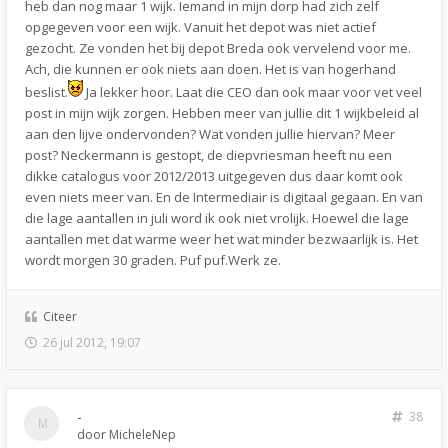
heb dan nog maar 1 wijk. Iemand in mijn dorp had zich zelf
opgegeven voor een wijk. Vanuit het depot was niet actief
gezocht. Ze vonden het bij depot Breda ook vervelend voor me.
Ach, die kunnen er ook niets aan doen. Het is van hogerhand
beslist.
Ja lekker hoor. Laat die CEO dan ook maar voor vet veel
post in mijn wijk zorgen. Hebben meer van jullie dit 1 wijkbeleid al
aan den lijve ondervonden? Wat vonden jullie hiervan? Meer
post? Neckermann is gestopt, de diepvriesman heeft nu een
dikke catalogus voor 2012/2013 uitgegeven dus daar komt ook
even niets meer van. En de Intermediair is digitaal gegaan. En van
die lage aantallen in juli word ik ook niet vrolijk. Hoewel die lage
aantallen met dat warme weer het wat minder bezwaarlijk is. Het
wordt morgen 30 graden. Puf puf.Werk ze.
Citeer
26 jul 2012, 19:07
-
38
door
MicheleNep