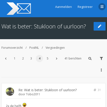
Aanmelden
Registreer
Wat is beter: Stukloon of uurloon?
Forumoverzicht
PostNL
Vergoedingen
1
2
3
4
5
41 berichten
Re: Wat is beter: Stukloon of uurloon?
31
door
Tobo2011
2x de helft.