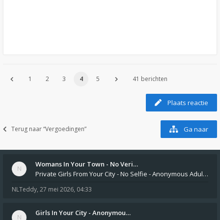
1
2
3
4
5
41 berichten
Plaats reactie
Terug naar “Vergoedingen”
Ga naar
Womans In Your Town - No Veri…
Private Girls From Your City - No Selfie - Anonymous Adult Dating https://privatedates.live Private Girls In Your
NLTeddy
,
27 mei 2026, 04:33
Girls In Your City - Anonymou…