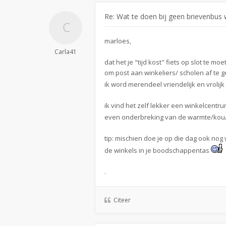
Re: Wat te doen bij geen brievenbus w
marloes,
Carla41
dat het je "tijd kost" fiets op slot te m
om post aan winkeliers/ scholen af te g
ik word merendeel vriendelijk en vroli
ik vind het zelf lekker een winkelcentrum
even onderbreking van de warmte/kou/ r
tip: mischien doe je op die dag ook nog
de winkels in je boodschappentas
.
Citeer