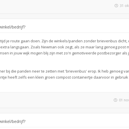
31 ok
inkel/bedrijf?
ijd je route gaan doen. Zijn de winkels/panden zonder brievenbus dicht,
s extra langsgaan. Zoals Newman ook zegt, als ze maar lang genoeg post
en in jouw wijk mogen blij zijn met zo'n gemotiveerde postbezorger als j
er bij die panden neer te zetten met 'brievenbus' erop. Ik heb genoeg va
ntje heeft zelfs een klein groen compost containertje daarvoor in gebruik 
01 no
inkel/bedrijf?