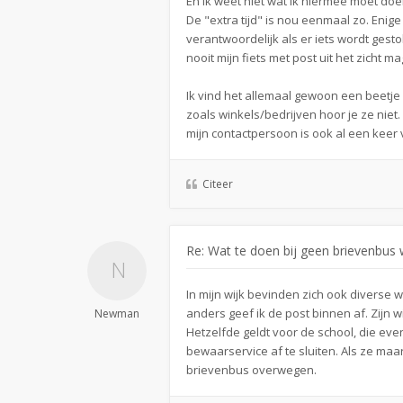
En ik weet niet wat ik hiermee moet doe
De "extra tijd" is nou eenmaal zo. Enige
verantwoordelijk als er iets wordt gest
nooit mijn fiets met post uit het zicht 
Ik vind het allemaal gewoon een beetje
zoals winkels/bedrijven hoor je ze niet
mijn contactpersoon is ook al een keer
Citeer
Re: Wat te doen bij geen brievenbus w
In mijn wijk bevinden zich ook diverse
anders geef ik de post binnen af. Zijn
Newman
Hetzelfde geldt voor de school, die ev
bewaarservice af te sluiten. Als ze ma
brievenbus overwegen.