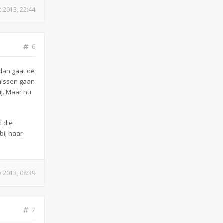
t 2013, 22:44
6
 dan gaat de
 missen gaan
ij. Maar nu
n die
bij haar
v 2013, 08:39
7