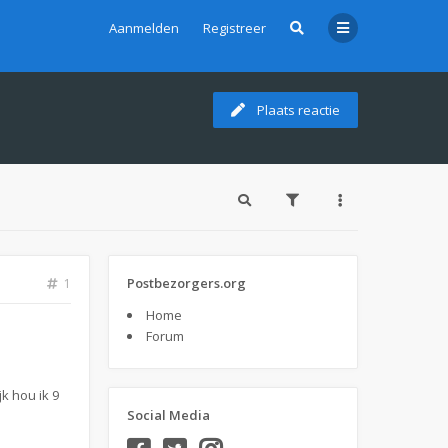
Aanmelden
Registreer
Plaats reactie
Postbezorgers.org
1
Home
Forum
k hou ik 9
Social Media
.