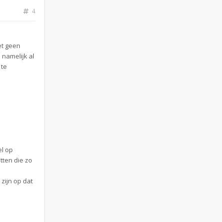
4
et geen
 namelijk al
 te
el op
tten die zo
zijn op dat