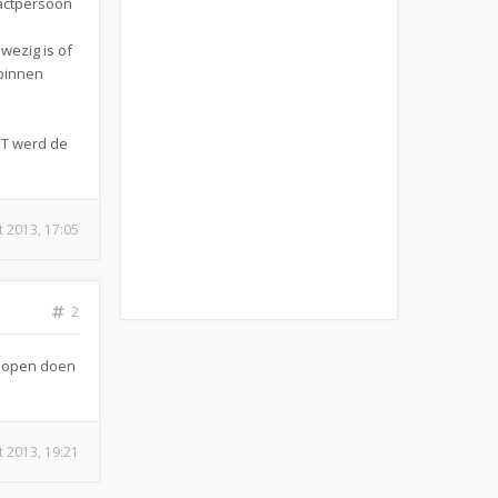
ntactpersoon
wezig is of
 binnen
TNT werd de
t 2013, 17:05
2
 lopen doen
t 2013, 19:21