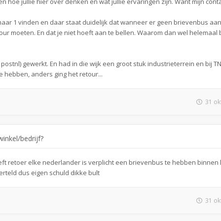
oren hoe jullie hier over denken en wat jullie ervaringen zijn. Want mijn co
 maar 1 vinden en daar staat duidelijk dat wanneer er geen brievenbus aan
retour moeten. En dat je niet hoeft aan te bellen. Waarom dan wel helemaal
 postnl) gewerkt. En had in die wijk een groot stuk industrieterrein en bij 
 hebben, anders ging het retour...
31 ok
inkel/bedrijf?
eft retoer elke nederlander is verplicht een brievenbus te hebben binnen
verteld dus eigen schuld dikke bult
31 ok