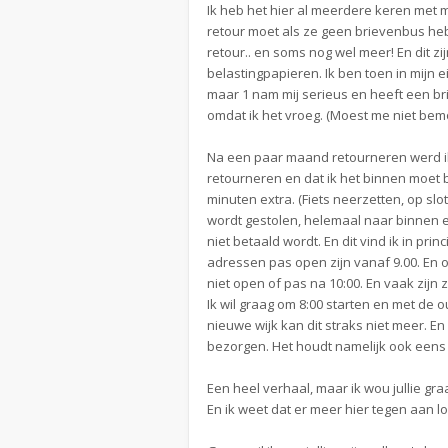
Ik heb het hier al meerdere keren met m
retour moet als ze geen brievenbus hebb
retour.. en soms nog wel meer! En dit 
belastingpapieren. Ik ben toen in mijn 
maar 1 nam mij serieus en heeft een bri
omdat ik het vroeg. (Moest me niet bemo
Na een paar maand retourneren werd ik
retourneren en dat ik het binnen moet b
minuten extra. (Fiets neerzetten, op sl
wordt gestolen, helemaal naar binnen en 
niet betaald wordt. En dit vind ik in pri
adressen pas open zijn vanaf 9.00. En 
niet open of pas na 10:00. En vaak zijn 
Ik wil graag om 8:00 starten en met de 
nieuwe wijk kan dit straks niet meer. 
bezorgen. Het houdt namelijk ook eens
Een heel verhaal, maar ik wou jullie gra
En ik weet dat er meer hier tegen aan l