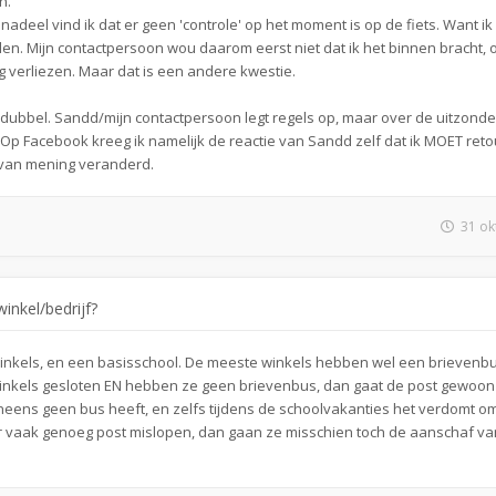
n.
 nadeel vind ik dat er geen 'controle' op het moment is op de fiets. Want i
olen. Mijn contactpersoon wou daarom eerst niet dat ik het binnen bracht, 
mag verliezen. Maar dat is een andere kwestie.
 dubbel. Sandd/mijn contactpersoon legt regels op, maar over de uitzond
. Op Facebook kreeg ik namelijk de reactie van Sandd zelf dat ik MOET ret
 van mening veranderd.
31 ok
inkel/bedrijf?
 winkels, en een basisschool. De meeste winkels hebben wel een brievenbu
 winkels gesloten EN hebben ze geen brievenbus, dan gaat de post gewoon 
eneens geen bus heeft, en zelfs tijdens de schoolvakanties het verdomt o
ar vaak genoeg post mislopen, dan gaan ze misschien toch de aanschaf v