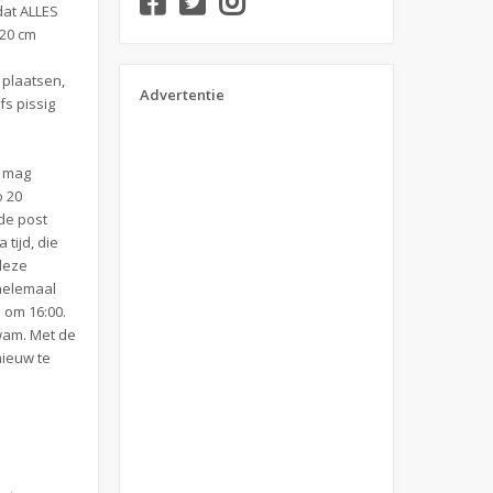
dat ALLES
 20 cm
 plaatsen,
Advertentie
fs pissig
s mag
o 20
 de post
tijd, die
 deze
 helemaal
l om 16:00.
kwam. Met de
nieuw te