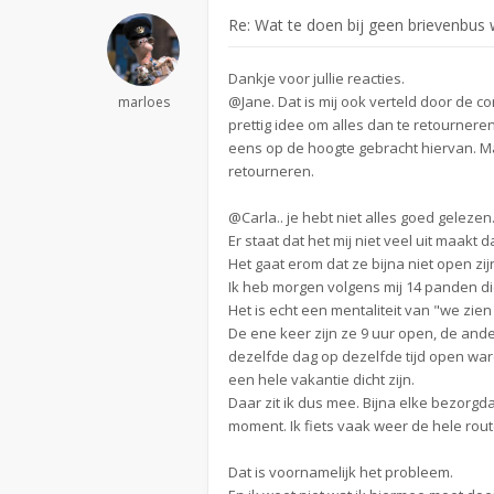
Re: Wat te doen bij geen brievenbus w
Dankje voor jullie reacties.
@Jane. Dat is mij ook verteld door de c
marloes
prettig idee om alles dan te retourneren
eens op de hoogte gebracht hiervan. Ma
retourneren.
@Carla.. je hebt niet alles goed geleze
Er staat dat het mij niet veel uit maakt da
Het gaat erom dat ze bijna niet open zijn
Ik heb morgen volgens mij 14 panden die
Het is echt een mentaliteit van "we zi
De ene keer zijn ze 9 uur open, de ande
dezelfde dag op dezelfde tijd open ware
een hele vakantie dicht zijn.
Daar zit ik dus mee. Bijna elke bezorg
moment. Ik fiets vaak weer de hele route 
Dat is voornamelijk het probleem.