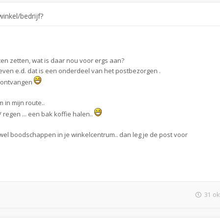
inkel/bedrijf?
oeten zetten, wat is daar nou voor ergs aan?
even e.d. dat is een onderdeel van het postbezorgen .
jk ontvangen
 in mijn route..
egen ... een bak koffie halen..
 wel boodschappen in je winkelcentrum.. dan leg je de post voor
31 ok