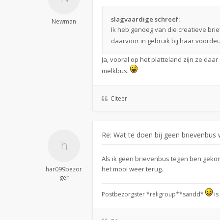
slagvaardige schreef:
Newman
Ik heb genoeg van die creatieve brie
daarvoor in gebruik bij haar voorde
Ja, vooral op het platteland zijn ze da
melkbus.
Citeer
Re: Wat te doen bij geen brievenbus w
Als ik geen brievenbus tegen ben gekom
het mooi weer terug.
har099bezor
ger
Postbezorgster *religroup**sandd*
is