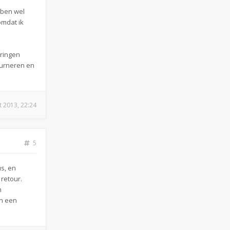
k ben wel
omdat ik
eringen
ourneren en
t 2013, 22:24
5
s, en
retour.
m
an een