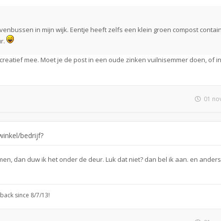
venbussen in mijn wijk. Eentje heeft zelfs een klein groen compost contain
ur.
ar creatief mee. Moet je de post in een oude zinken vuilnisemmer doen, of i
01 no
inkel/bedrijf?
en, dan duw ik het onder de deur. Luk dat niet? dan bel ik aan. en ander
 back since 8/7/13!