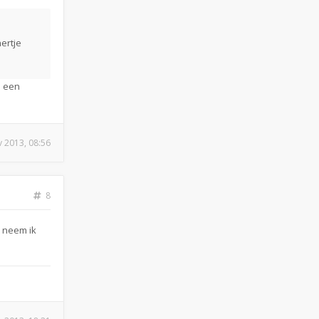
ertje
n een
v 2013, 08:56
8
s neem ik