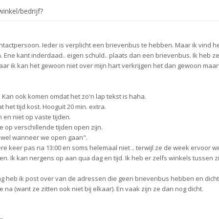
inkel/bedrijf?
ontactpersoon. Ieder is verplicht een brievenbus te hebben. Maar ik vind h
. Ene kant inderdaad.. eigen schuld.. plaats dan een brievenbus. Ik heb ze
ar ik kan het gewoon niet over mijn hart verkrijgen het dan gewoon maar
n. Kan ook komen omdat het zo'n lap tekst is haha.
t het tijd kost. Hooguit 20 min. extra.
 en niet op vaste tijden.
 op verschillende tijden open zijn.
en wel wanneer we open gaan".
re keer pas na 13:00 en soms helemaal niet .. terwijl ze de week ervoor w
n. Ik kan nergens op aan qua dag en tijd. Ik heb er zelfs winkels tussen zi
dag heb ik post over van de adressen die geen brievenbus hebben en dicht 
na (want ze zitten ook niet bij elkaar). En vaak zijn ze dan nog dicht.