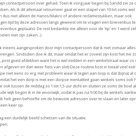
ijn contactpersoon over gehad. Toen ik vorig jaar begon bij Sandd zei ze 
en. Als ik dit allemaal retourneer gaat er een stapel van 10 tot soms wel
zijn dus niet alleen de Hanos/Makro of andere reclamestukken, maar ook
eigen tijd bij deze adressen langs geweest om te vragen een brievenbus te
evenbus geplaatst. De rest bedankte me alleen voor de 'tip' en 1 werd zel
eien met zijn zaken...)
 ineens aangesproken door mijn contactpersoon dat ik niet zomaar alle
rengen. Sindsdien doe ik dit, maar omdat het er zoveel zijn kost het me z
ot, post goed afdekken want het is wel midden in een winkelstraat waar zo
afgeven en dan weer fiets van slot) Deze routine kost in totaal veel extra 
ncipe niet eens zo erg. Het probleem waar ik tegen aan loop is dat (bijna) al
omdat het een dorp is met een dorpse mentaliteit gaan winkels soms ook
ze ook tussen de middag zo 1 tot 1,5 uur dicht en sluiten ze soms de boel a
oude wijk begon ik in de woonwijk, zodat ik pas na 9.00 bij de winkels aan
En ik heb geen behoefte om de bewuste adressen over te slaan en later op
 een keer op.
ag een duidelijk beeld schetsen van de situatie.
open.