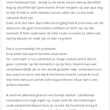
soms helemaal niet .. terwijl ze de week ervoor wel op dezelfde
dag op dezelfde tijd open waren. Ik kan nergens op aan qua dag
en tijd. Ik heb er zelfs winkels tussen zitten die zo een hele
vakantie dicht zijn.
Daar zit ik dus mee. Bijna elke bezorgdag heb ik post over van de
adressen die geen brievenbus hebben en dicht zijn op dat
moment. Ik fiets vaak weer de hele route na (want ze zitten ook
niet bij elkaar). En vaak zijn ze dan nog dicht.
Dat is voornamelijk het probleem.
En ik weet niet wat ik hiermee moet doen.
De "extra tijd" is nou eenmaal zo. Enige nadeel vind ik dat er
geen 'controle' op het moment is op de fiets. Want ik ben wel
verantwoordelijk als er iets wordt gestolen. Mijn contactpersoon
wou daarom eerst niet dat ik het binnen bracht, omdat ik nooit
mijn fiets met post uit het zicht mag verliezen. Maar dat is een
andere kwestie.
Ik vind het allemaal gewoon een beetje dubbel. Sandd/mijn
contactpersoon legt regels op, maar over de uitzonderingen
zoals winkels/bedrijven hoor je ze niet. Op Facebook kreeg ik