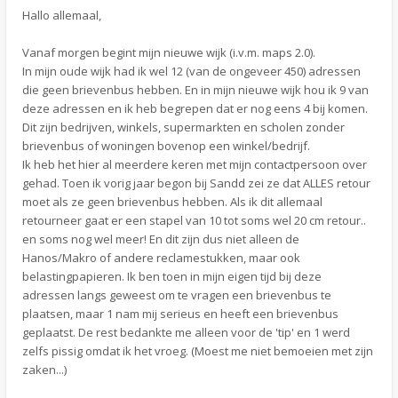
Hallo allemaal,
Vanaf morgen begint mijn nieuwe wijk (i.v.m. maps 2.0).
In mijn oude wijk had ik wel 12 (van de ongeveer 450) adressen
die geen brievenbus hebben. En in mijn nieuwe wijk hou ik 9 van
deze adressen en ik heb begrepen dat er nog eens 4 bij komen.
Dit zijn bedrijven, winkels, supermarkten en scholen zonder
brievenbus of woningen bovenop een winkel/bedrijf.
Ik heb het hier al meerdere keren met mijn contactpersoon over
gehad. Toen ik vorig jaar begon bij Sandd zei ze dat ALLES retour
moet als ze geen brievenbus hebben. Als ik dit allemaal
retourneer gaat er een stapel van 10 tot soms wel 20 cm retour..
en soms nog wel meer! En dit zijn dus niet alleen de
Hanos/Makro of andere reclamestukken, maar ook
belastingpapieren. Ik ben toen in mijn eigen tijd bij deze
adressen langs geweest om te vragen een brievenbus te
plaatsen, maar 1 nam mij serieus en heeft een brievenbus
geplaatst. De rest bedankte me alleen voor de 'tip' en 1 werd
zelfs pissig omdat ik het vroeg. (Moest me niet bemoeien met zijn
zaken...)