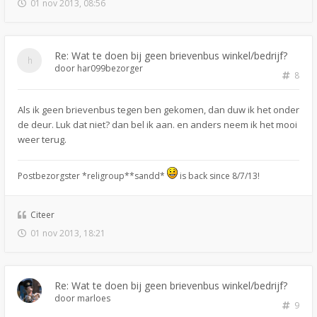
01 nov 2013, 08:56
Re: Wat te doen bij geen brievenbus winkel/bedrijf?
door
har099bezorger
8
Als ik geen brievenbus tegen ben gekomen, dan duw ik het onder
de deur. Luk dat niet? dan bel ik aan. en anders neem ik het mooi
weer terug.
Postbezorgster *religroup**sandd*
is back since 8/7/13!
Citeer
01 nov 2013, 18:21
Re: Wat te doen bij geen brievenbus winkel/bedrijf?
door
marloes
9