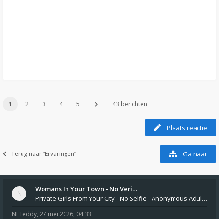
1
2
3
4
5
43 berichten
Plaats reactie
Terug naar “Ervaringen”
Ga naar
Womans In Your Town - No Veri…
Private Girls From Your City - No Selfie - Anonymous Adult Dating https://privatedates.live Private Girls In Your
NLTeddy
,
27 mei 2026, 04:33