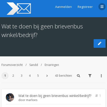
Aanmelden
Registreer
Wat te doen bij geen brievenbus
winkel/bedrijf?
Forumoverzicht
Sandd
Ervaringen
1
2
3
4
5
43 berichten
Wat te doen bij geen brievenbus winkel/bedrijf?
1
door
marloes