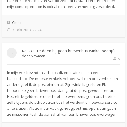
namelijk de reactie van Sandd zelf dat ik MOET retourneren en
mijn contactpersoon is ook al een keer van mening veranderd.
Citeer
31 okt 2013, 22:24
Re: Wat te doen bij geen brievenbus winkel/bedrijf?
door
Newman
5
In mijn wijk bevinden zich ook diverse winkels, en een
basisschool. De meeste winkels hebben wel een brievenbus, en
anders geef ik de post binnen af. Zijn winkels gesloten EN
hebben ze geen brievenbus, dan gaat de post gewoon retour.
Hetzelfde geldt voor de school, die eveneens geen bus heeft, en
zelfs tijdens de schoolvakanties het verdomt om bewaarservice
af te sluiten. Als ze maar vaak genoeg post mislopen, dan gaan
ze misschien toch de aanschaf van een brievenbus overwegen.