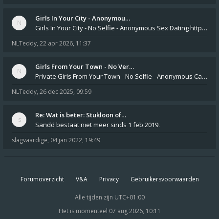
Girls In Your City - Anonymou…
Girls In Your City - No Selfie - Anonymous Sex Dating https://SecretPrivat.com Womens In Your Town - Anonymous S
NLTeddy
,
22 apr 2026, 11:37
Girls From Your Town - No Ver…
Private Girls From Your Town - No Selfie - Anonymous Casual Dating https://PrivateLadyEscorts.com Private Lady In
NLTeddy
,
26 dec 2025, 09:59
Re: Wat is beter: Stukloon of…
Sandd bestaat niet meer sinds 1 feb 2019.
slagvaardige
,
04 jan 2022, 19:49
Forumoverzicht
V&A
Privacy
Gebruikersvoorwaarden
Alle tijden zijn
UTC+01:00
Het is momenteel 07 aug 2026, 10:11