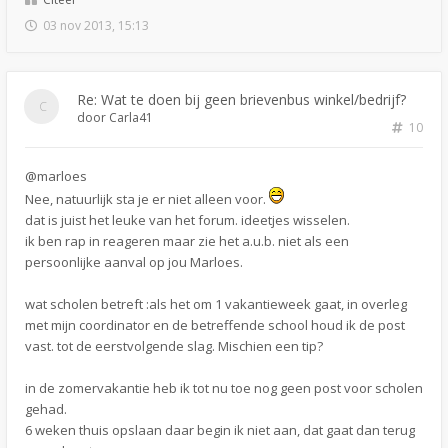
03 nov 2013, 15:13
Re: Wat te doen bij geen brievenbus winkel/bedrijf?
door
Carla41
10
@marloes
Nee, natuurlijk sta je er niet alleen voor.
dat is juist het leuke van het forum. ideetjes wisselen.
ik ben rap in reageren maar zie het a.u.b. niet als een
persoonlijke aanval op jou Marloes.
wat scholen betreft :als het om 1 vakantieweek gaat, in overleg
met mijn coordinator en de betreffende school houd ik de post
vast. tot de eerstvolgende slag. Mischien een tip?
in de zomervakantie heb ik tot nu toe nog geen post voor scholen
gehad.
6 weken thuis opslaan daar begin ik niet aan, dat gaat dan terug