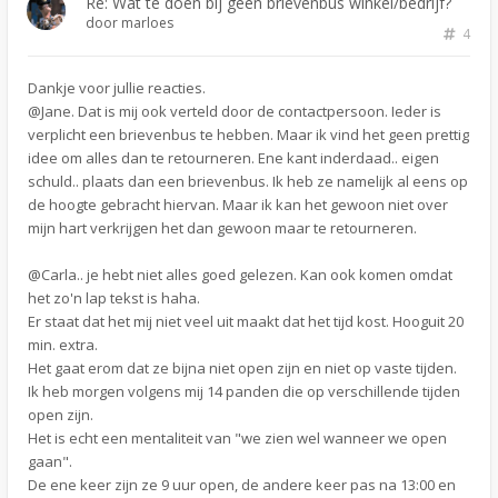
Re: Wat te doen bij geen brievenbus winkel/bedrijf?
door
marloes
4
Dankje voor jullie reacties.
@Jane. Dat is mij ook verteld door de contactpersoon. Ieder is
verplicht een brievenbus te hebben. Maar ik vind het geen prettig
idee om alles dan te retourneren. Ene kant inderdaad.. eigen
schuld.. plaats dan een brievenbus. Ik heb ze namelijk al eens op
de hoogte gebracht hiervan. Maar ik kan het gewoon niet over
mijn hart verkrijgen het dan gewoon maar te retourneren.
@Carla.. je hebt niet alles goed gelezen. Kan ook komen omdat
het zo'n lap tekst is haha.
Er staat dat het mij niet veel uit maakt dat het tijd kost. Hooguit 20
min. extra.
Het gaat erom dat ze bijna niet open zijn en niet op vaste tijden.
Ik heb morgen volgens mij 14 panden die op verschillende tijden
open zijn.
Het is echt een mentaliteit van "we zien wel wanneer we open
gaan".
De ene keer zijn ze 9 uur open, de andere keer pas na 13:00 en