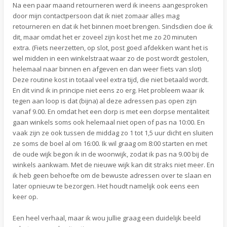
Na een paar maand retourneren werd ik ineens aangesproken
door mijn contactpersoon dat ik niet zomaar alles mag
retourneren en dat ik het binnen moet brengen. Sindsdien doe ik
dit, maar omdat het er zoveel zijn kost het me zo 20 minuten
extra. (Fiets neerzetten, op slot, post goed afdekken want het is
wel midden in een winkelstraat waar zo de post wordt gestolen,
helemaal naar binnen en afgeven en dan weer fiets van slot)
Deze routine kost in totaal veel extra tijd, die niet betaald wordt.
En dit vind ik in principe niet eens zo erg. Het probleem waar ik
tegen aan loop is dat (bijna) al deze adressen pas open zijn
vanaf 9.00. En omdat het een dorp is met een dorpse mentaliteit
gaan winkels soms ook helemaal niet open of pas na 10:00. En
vaak zijn ze ook tussen de middag zo 1 tot 1,5 uur dicht en sluiten
ze soms de boel al om 16:00. Ik wil graag om 8:00 starten en met
de oude wijk begon ik in de woonwijk, zodat ik pas na 9.00 bij de
winkels aankwam. Met de nieuwe wijk kan dit straks niet meer. En
ik heb geen behoefte om de bewuste adressen over te slaan en
later opnieuw te bezorgen. Het houdt namelijk ook eens een
keer op.
Een heel verhaal, maar ik wou jullie graag een duidelijk beeld