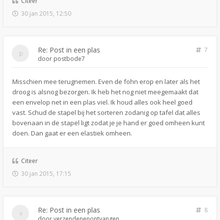
Citeer
30 jan 2015, 12:50
Re: Post in een plas
7
door
postbode7
Misschien mee terugnemen. Even de fohn erop en later als het
droog is alsnog bezorgen. Ik heb het nog niet meegemaakt dat
een envelop net in een plas viel. Ik houd alles ook heel goed
vast. Schud de stapel bij het sorteren zodanig op tafel dat alles
bovenaan in de stapel ligt zodat je je hand er goed omheen kunt
doen. Dan gaat er een elastiek omheen.
Citeer
30 jan 2015, 17:15
Re: Post in een plas
8
door
verzendenenontvangen