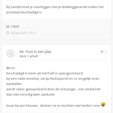
Bij Sandd moet je overleggen met je leiddinggevende indien het
poststuk beschadigd is.
Citeer
30 jan 2015, 12:11
Re: Post in een plas
5
door
Carla41
@vzo
beschadigd is meer als het half is opengescheurd.
bij een natte envelop, zie tip Redsquirrel en zo mogelijk even
aanbellen.
wordt zeker gewaardeerd door de ontvanger , ook omdat het
dan niet onnodig later aankomt.
maar bij een blauwe.. denken ze er mischien wel anders over