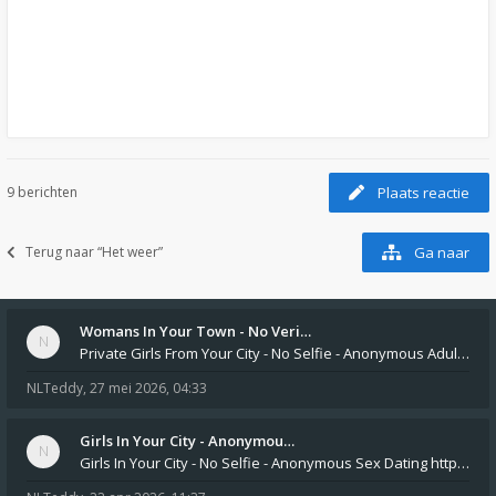
9 berichten
Plaats reactie
Terug naar “Het weer”
Ga naar
Womans In Your Town - No Veri…
Private Girls From Your City - No Selfie - Anonymous Adult Dating https://privatedates.live Private Girls In Your
NLTeddy
,
27 mei 2026, 04:33
Girls In Your City - Anonymou…
Girls In Your City - No Selfie - Anonymous Sex Dating https://SecretPrivat.com Womens In Your Town - Anonymous S