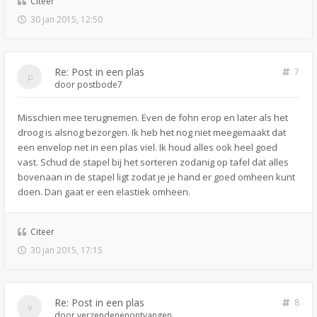
Citeer
30 jan 2015, 12:50
Re: Post in een plas
7
door
postbode7
Misschien mee terugnemen. Even de fohn erop en later als het
droog is alsnog bezorgen. Ik heb het nog niet meegemaakt dat
een envelop net in een plas viel. Ik houd alles ook heel goed
vast. Schud de stapel bij het sorteren zodanig op tafel dat alles
bovenaan in de stapel ligt zodat je je hand er goed omheen kunt
doen. Dan gaat er een elastiek omheen.
Citeer
30 jan 2015, 17:15
Re: Post in een plas
8
door
verzendenenontvangen