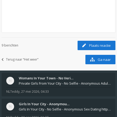
9 berichten
Plaats reactie
Terug naar “Het weer”
Ga naar
Womans In Your Town - No Veri…
Private Girls From Your City - No Selfie - Anonymous Adult Dating https://privatedates.live Private Girls In Your
NLTeddy
,
27 mei 2026, 04:33
Girls In Your City - Anonymou…
Girls In Your City - No Selfie - Anonymous Sex Dating https://SecretPrivat.com Womens In Your Town - Anonymous S