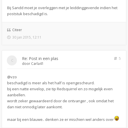
Bij Sandd moet je overleggen met je leiddinggevende indien het
poststuk beschadigd is.
Citeer
30 jan 2015, 12:11
Re: Post in een plas
5
door
Carla41
@vzo
beschadigd is meer als het half is opengescheurd.
bij een natte envelop, zie tip Redsquirrel en zo mogelijk even
aanbellen.
wordt zeker gewaardeerd door de ontvanger , ook omdat het
dan niet onnodig later aankomt.
maar bij een blauwe.. denken ze er mischien wel anders over