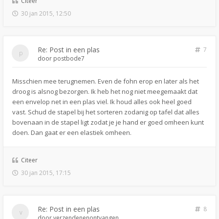
Citeer
30 jan 2015, 12:50
Re: Post in een plas
7
door
postbode7
Misschien mee terugnemen. Even de fohn erop en later als het
droog is alsnog bezorgen. Ik heb het nog niet meegemaakt dat
een envelop net in een plas viel. Ik houd alles ook heel goed
vast. Schud de stapel bij het sorteren zodanig op tafel dat alles
bovenaan in de stapel ligt zodat je je hand er goed omheen kunt
doen. Dan gaat er een elastiek omheen.
Citeer
30 jan 2015, 17:15
Re: Post in een plas
8
door
verzendenenontvangen