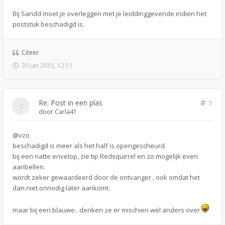
Bij Sandd moet je overleggen met je leiddinggevende indien het
poststuk beschadigd is.
Citeer
30 jan 2015, 12:11
Re: Post in een plas
5
door
Carla41
@vzo
beschadigd is meer als het half is opengescheurd.
bij een natte envelop, zie tip Redsquirrel en zo mogelijk even
aanbellen.
wordt zeker gewaardeerd door de ontvanger , ook omdat het
dan niet onnodig later aankomt.
maar bij een blauwe.. denken ze er mischien wel anders over