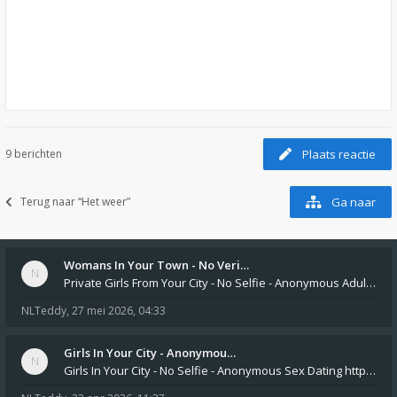
9 berichten
Plaats reactie
Terug naar “Het weer”
Ga naar
Womans In Your Town - No Veri…
Private Girls From Your City - No Selfie - Anonymous Adult Dating https://privatedates.live Private Girls In Your
NLTeddy
,
27 mei 2026, 04:33
Girls In Your City - Anonymou…
Girls In Your City - No Selfie - Anonymous Sex Dating https://SecretPrivat.com Womens In Your Town - Anonymous S