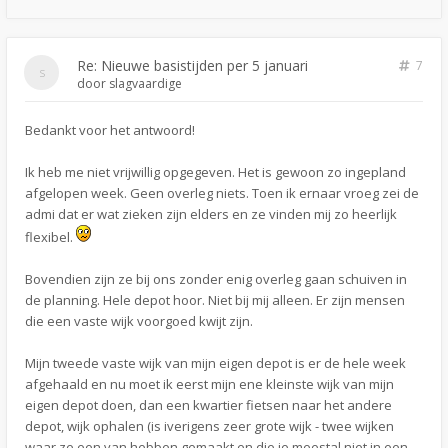
Re: Nieuwe basistijden per 5 januari
7
door
slagvaardige
Bedankt voor het antwoord!
Ik heb me niet vrijwillig opgegeven. Het is gewoon zo ingepland
afgelopen week. Geen overleg niets. Toen ik ernaar vroeg zei de
admi dat er wat zieken zijn elders en ze vinden mij zo heerlijk
flexibel.
Bovendien zijn ze bij ons zonder enig overleg gaan schuiven in
de planning. Hele depot hoor. Niet bij mij alleen. Er zijn mensen
die een vaste wijk voorgoed kwijt zijn.
Mijn tweede vaste wijk van mijn eigen depot is er de hele week
afgehaald en nu moet ik eerst mijn ene kleinste wijk van mijn
eigen depot doen, dan een kwartier fietsen naar het andere
depot, wijk ophalen (is iverigens zeer grote wijk - twee wijken
waar ze een van hebben gemaakt en die je meestal niet in een