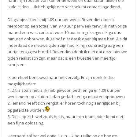
naar mijn rooster van komende week en daar staan alleen die
'kale' tijden..... Ik heb gelijk een verzoek tot contact ingediend.
Dit grapje scheelt mij 1.09 uur per week. Bovendien kom ik
hierdoor op een totaal van 9.40 uur per week terwijl ik net vorige
maand een vast contract voor 10 uur heb gekregen. Ik ga dus
minuren opbouwen, ik geloof niet dat ik daar blij mee ben. Als dit
inderdaad de nieuwe tijden zijn had ik mijn contract graag een
uurtje teruggeschroefd. Bovendien denk ik niet dat deze nieuwe
tijden realistisch zijn, maar dat is een kwestie van meertijd
schrijven.
Ik ben heel benieuwd naar het vervolg. Er zijn denk ik drie
mogelijkheden:
1. Dit is zoals het is, ik heb gewoon pech en ga er 1.09 uur per
week meer op achteruit dan gedacht en ga minuren opbouwen
2. Iemand heeft zich vergist, er horen toch nog aanrijtijden bij
opgeteld te worden
3. Dit is op zich wel zoals het is, maar mijn teamleider komt met
een fijne oplossing.
Uiteraard zal het wel optie 1 zijn... Ik hou jullie op de hoogte.