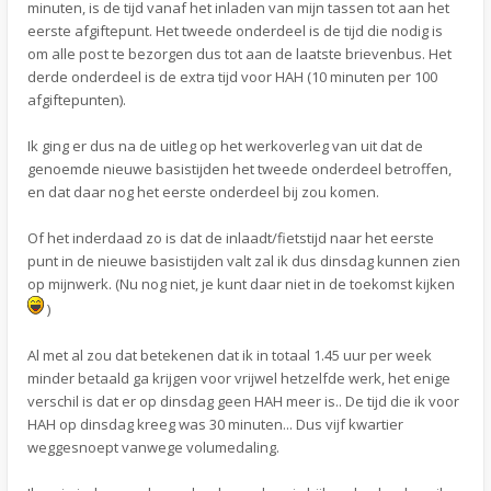
minuten, is de tijd vanaf het inladen van mijn tassen tot aan het
eerste afgiftepunt. Het tweede onderdeel is de tijd die nodig is
om alle post te bezorgen dus tot aan de laatste brievenbus. Het
derde onderdeel is de extra tijd voor HAH (10 minuten per 100
afgiftepunten).
Ik ging er dus na de uitleg op het werkoverleg van uit dat de
genoemde nieuwe basistijden het tweede onderdeel betroffen,
en dat daar nog het eerste onderdeel bij zou komen.
Of het inderdaad zo is dat de inlaadt/fietstijd naar het eerste
punt in de nieuwe basistijden valt zal ik dus dinsdag kunnen zien
op mijnwerk. (Nu nog niet, je kunt daar niet in de toekomst kijken
)
Al met al zou dat betekenen dat ik in totaal 1.45 uur per week
minder betaald ga krijgen voor vrijwel hetzelfde werk, het enige
verschil is dat er op dinsdag geen HAH meer is.. De tijd die ik voor
HAH op dinsdag kreeg was 30 minuten... Dus vijf kwartier
weggesnoept vanwege volumedaling.