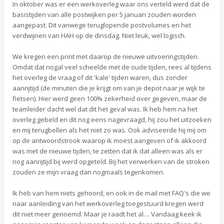
In oktober was er een werkoverleg waar ons verteld werd dat de
basistijden van alle postwijken per 5 januari zouden worden
aangepast. Dit vanwege teruglopende postvolumes en het
verdwijnen van HAH op de dinsdag. Niet leuk, wel logisch.
We kregen een print met daarop de nieuwe uitvoeringstijden.
Omdat dat nogal veel scheelde met de oude tijden, rees al tijdens
het overleg de vraag of dit 'kale' tijden waren, dus zonder
aanrijtijd (de minuten die je krijgt om van je depot naar je wijk te
fietsen). Hier werd geen 100% zekerheid over gegeven, maar de
teamleider dacht wel dat dit het geval was. Ik heb hem na het
overleg gebeld en dit nog eens nagevraagd, hij zou het uitzoeken
en mij terugbellen als het niet zo was. Ook adviseerde hij mij om
op de antwoordstrook waarop ik moest aangeven of ik akkoord
was met de nieuwe tijden, te zetten dat ik dat alleen was als er
nog aanrijtijd bij werd opgeteld. Bij het verwerken van de stroken
zouden ze mijn vraag dan nogmaals tegenkomen.
Ik heb van hem niets gehoord, en ook in de mail met FAQ's die we
naar aanleiding van het werkoverleg toegestuurd kregen werd
dit niet meer genoemd. Maar je raadt het al.... Vandaag keek ik