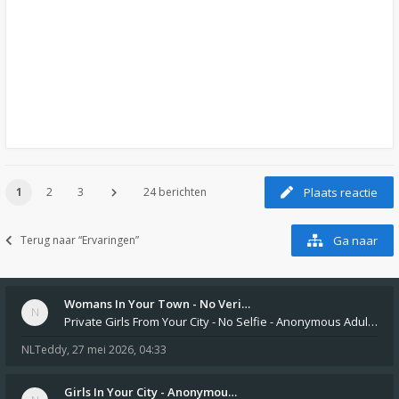
1
2
3
24 berichten
Plaats reactie
Terug naar “Ervaringen”
Ga naar
Womans In Your Town - No Veri…
Private Girls From Your City - No Selfie - Anonymous Adult Dating https://privatedates.live Private Girls In Your
NLTeddy
,
27 mei 2026, 04:33
Girls In Your City - Anonymou…