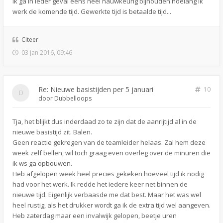
Ik ga in ieder geval eens heel nauwkeurig bijhouden hoelang ik
werk de komende tijd. Gewerkte tijd is betaalde tijd...
Citeer
03 jan 2016, 09:46
Re: Nieuwe basistijden per 5 januari
10
door
Dubbelloops
Tja, het blijkt dus inderdaad zo te zijn dat de aanrijtijd al in de
nieuwe basistijd zit. Balen.
Geen reactie gekregen van de teamleider helaas. Zal hem deze
week zelf bellen, wil toch graag even overleg over de minuren die
ik ws ga opbouwen.
Heb afgelopen week heel precies gekeken hoeveel tijd ik nodig
had voor het werk. Ik redde het iedere keer net binnen de
nieuwe tijd. Eigenlijk verbaasde me dat best. Maar het was wel
heel rustig, als het drukker wordt ga ik de extra tijd wel aangeven.
Heb zaterdag maar een invalwijk gelopen, beetje uren