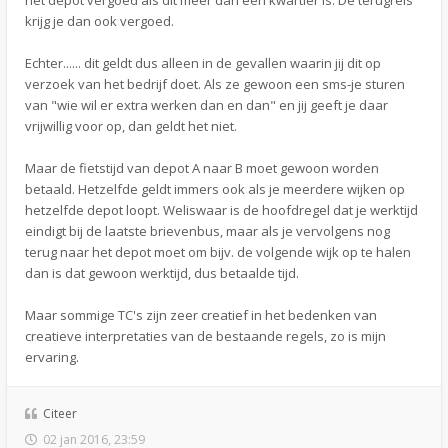
het depot vergoed als dit meer dan een kwartier is. De terugreis
krijg je dan ook vergoed.
Echter...... dit geldt dus alleen in de gevallen waarin jij dit op
verzoek van het bedrijf doet. Als ze gewoon een sms-je sturen
van "wie wil er extra werken dan en dan" en jij geeft je daar
vrijwillig voor op, dan geldt het niet.
Maar de fietstijd van depot A naar B moet gewoon worden
betaald. Hetzelfde geldt immers ook als je meerdere wijken op
hetzelfde depot loopt. Weliswaar is de hoofdregel dat je werktijd
eindigt bij de laatste brievenbus, maar als je vervolgens nog
terug naar het depot moet om bijv. de volgende wijk op te halen
dan is dat gewoon werktijd, dus betaalde tijd.
Maar sommige TC's zijn zeer creatief in het bedenken van
creatieve interpretaties van de bestaande regels, zo is mijn
ervaring.
Citeer
02 jan 2016, 23:59