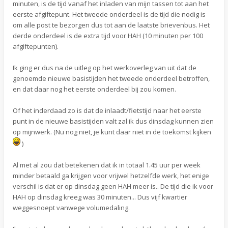
minuten, is de tijd vanaf het inladen van mijn tassen tot aan het
eerste afgiftepunt. Het tweede onderdeel is de tijd die nodig is
om alle post te bezorgen dus tot aan de laatste brievenbus. Het
derde onderdeel is de extra tijd voor HAH (10 minuten per 100
afgiftepunten).
Ik ging er dus na de uitleg op het werkoverleg van uit dat de
genoemde nieuwe basistijden het tweede onderdeel betroffen,
en dat daar nog het eerste onderdeel bij zou komen.
Of het inderdaad zo is dat de inlaadt/fietstijd naar het eerste
punt in de nieuwe basistijden valt zal ik dus dinsdag kunnen zien
op mijnwerk. (Nu nog niet, je kunt daar niet in de toekomst kijken
)
Al met al zou dat betekenen dat ik in totaal 1.45 uur per week
minder betaald ga krijgen voor vrijwel hetzelfde werk, het enige
verschil is dat er op dinsdag geen HAH meer is.. De tijd die ik voor
HAH op dinsdag kreeg was 30 minuten... Dus vijf kwartier
weggesnoept vanwege volumedaling.