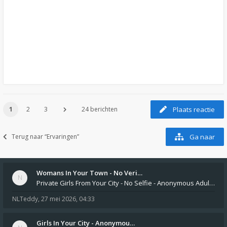
1
2
3
24 berichten
Plaats reactie
Terug naar “Ervaringen”
Ga naar
Womans In Your Town - No Veri…
Private Girls From Your City - No Selfie - Anonymous Adult Dating https://privatedates.live Private Girls In Your
NLTeddy
,
27 mei 2026, 04:33
Girls In Your City - Anonymou…