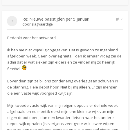
Re: Nieuwe basistijden per 5 januari
7
door
slagvaardige
Bedankt voor het antwoord!
Ik heb me niet vrijwillig opgegeven. Het is gewoon zo ingepland
afgelopen week. Geen overleg niets. Toen ik ernaar vroeg zei de
admi dat er wat zieken zijn elders en ze vinden mij zo heerlijk
flexibel.
Bovendien zijn ze bij ons zonder enig overleg gaan schuiven in
de planning. Hele depot hoor. Niet bij mij alleen. Er zijn mensen
die een vaste wijk voorgoed kwijt zijn.
Mijn tweede vaste wijk van mijn eigen depot is er de hele week
afgehaald en nu moet ik eerst mijn ene kleinste wijk van mijn
eigen depot doen, dan een kwartier fietsen naar het andere
depot, wijk ophalen (is iverigens zeer grote wijk - twee wijken
waar ze een van hebben gemaakt en die je meestal niet in een