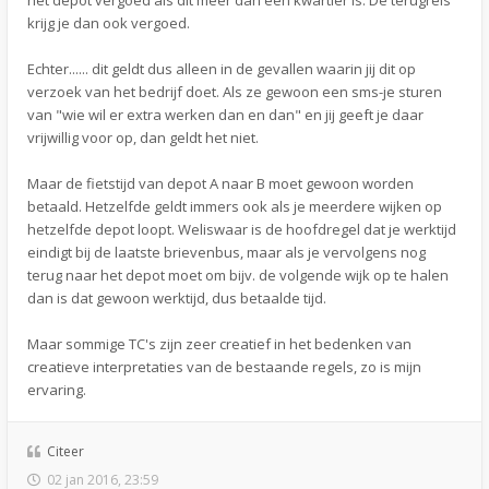
het depot vergoed als dit meer dan een kwartier is. De terugreis
krijg je dan ook vergoed.
Echter...... dit geldt dus alleen in de gevallen waarin jij dit op
verzoek van het bedrijf doet. Als ze gewoon een sms-je sturen
van "wie wil er extra werken dan en dan" en jij geeft je daar
vrijwillig voor op, dan geldt het niet.
Maar de fietstijd van depot A naar B moet gewoon worden
betaald. Hetzelfde geldt immers ook als je meerdere wijken op
hetzelfde depot loopt. Weliswaar is de hoofdregel dat je werktijd
eindigt bij de laatste brievenbus, maar als je vervolgens nog
terug naar het depot moet om bijv. de volgende wijk op te halen
dan is dat gewoon werktijd, dus betaalde tijd.
Maar sommige TC's zijn zeer creatief in het bedenken van
creatieve interpretaties van de bestaande regels, zo is mijn
ervaring.
Citeer
02 jan 2016, 23:59