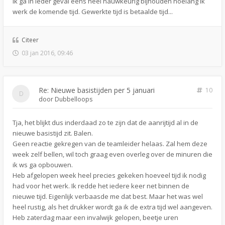
Ik ga in ieder geval eens heel nauwkeurig bijhouden hoelang ik
werk de komende tijd. Gewerkte tijd is betaalde tijd...
Citeer
03 jan 2016, 09:46
Re: Nieuwe basistijden per 5 januari
10
door
Dubbelloops
Tja, het blijkt dus inderdaad zo te zijn dat de aanrijtijd al in de
nieuwe basistijd zit. Balen.
Geen reactie gekregen van de teamleider helaas. Zal hem deze
week zelf bellen, wil toch graag even overleg over de minuren die
ik ws ga opbouwen.
Heb afgelopen week heel precies gekeken hoeveel tijd ik nodig
had voor het werk. Ik redde het iedere keer net binnen de
nieuwe tijd. Eigenlijk verbaasde me dat best. Maar het was wel
heel rustig, als het drukker wordt ga ik de extra tijd wel aangeven.
Heb zaterdag maar een invalwijk gelopen, beetje uren