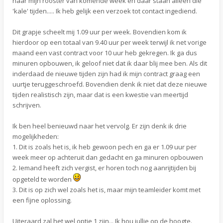
naar mijn rooster van komende week en daar staan alleen die
'kale' tijden..... Ik heb gelijk een verzoek tot contact ingediend.
Dit grapje scheelt mij 1.09 uur per week. Bovendien kom ik
hierdoor op een totaal van 9.40 uur per week terwijl ik net vorige
maand een vast contract voor 10 uur heb gekregen. Ik ga dus
minuren opbouwen, ik geloof niet dat ik daar blij mee ben. Als dit
inderdaad de nieuwe tijden zijn had ik mijn contract graag een
uurtje teruggeschroefd. Bovendien denk ik niet dat deze nieuwe
tijden realistisch zijn, maar dat is een kwestie van meertijd
schrijven.
Ik ben heel benieuwd naar het vervolg. Er zijn denk ik drie
mogelijkheden:
1. Dit is zoals het is, ik heb gewoon pech en ga er 1.09 uur per
week meer op achteruit dan gedacht en ga minuren opbouwen
2. Iemand heeft zich vergist, er horen toch nog aanrijtijden bij
opgeteld te worden
3. Dit is op zich wel zoals het is, maar mijn teamleider komt met
een fijne oplossing.
Uiteraard zal het wel optie 1 zijn... Ik hou jullie op de hoogte.