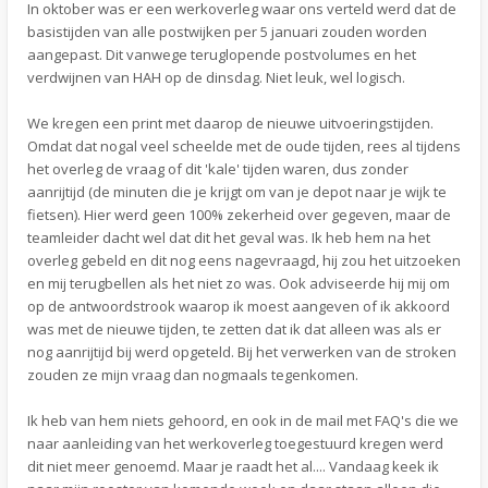
In oktober was er een werkoverleg waar ons verteld werd dat de
basistijden van alle postwijken per 5 januari zouden worden
aangepast. Dit vanwege teruglopende postvolumes en het
verdwijnen van HAH op de dinsdag. Niet leuk, wel logisch.
We kregen een print met daarop de nieuwe uitvoeringstijden.
Omdat dat nogal veel scheelde met de oude tijden, rees al tijdens
het overleg de vraag of dit 'kale' tijden waren, dus zonder
aanrijtijd (de minuten die je krijgt om van je depot naar je wijk te
fietsen). Hier werd geen 100% zekerheid over gegeven, maar de
teamleider dacht wel dat dit het geval was. Ik heb hem na het
overleg gebeld en dit nog eens nagevraagd, hij zou het uitzoeken
en mij terugbellen als het niet zo was. Ook adviseerde hij mij om
op de antwoordstrook waarop ik moest aangeven of ik akkoord
was met de nieuwe tijden, te zetten dat ik dat alleen was als er
nog aanrijtijd bij werd opgeteld. Bij het verwerken van de stroken
zouden ze mijn vraag dan nogmaals tegenkomen.
Ik heb van hem niets gehoord, en ook in de mail met FAQ's die we
naar aanleiding van het werkoverleg toegestuurd kregen werd
dit niet meer genoemd. Maar je raadt het al.... Vandaag keek ik