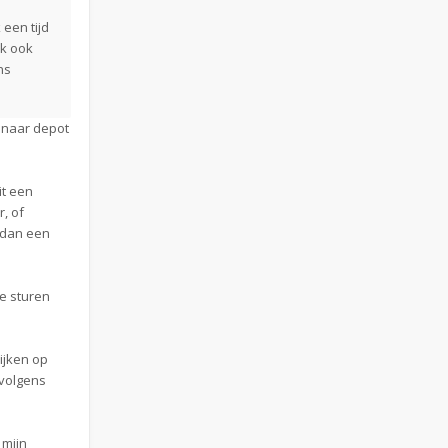
 een tijd
ik ook
ns
A naar depot
it een
, of
r dan een
je sturen
ijken op
rvolgens
 mijn