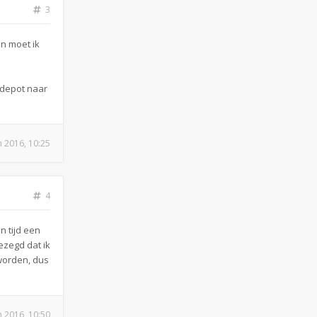
3
en moet ik
n depot naar
n 2016, 10:25
4
n tijd een
ezegd dat ik
worden, dus
n 2016, 10:50