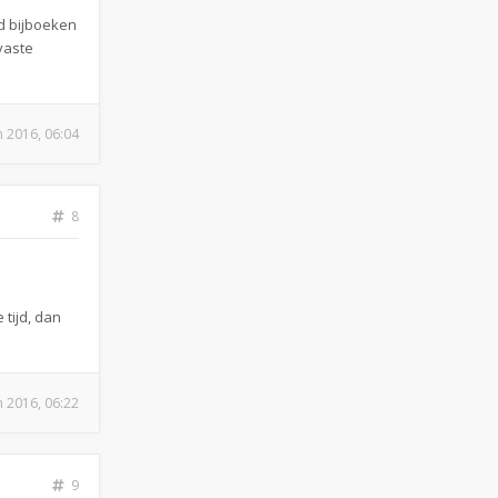
jd bijboeken
 vaste
n 2016, 06:04
8
tijd, dan
n 2016, 06:22
9