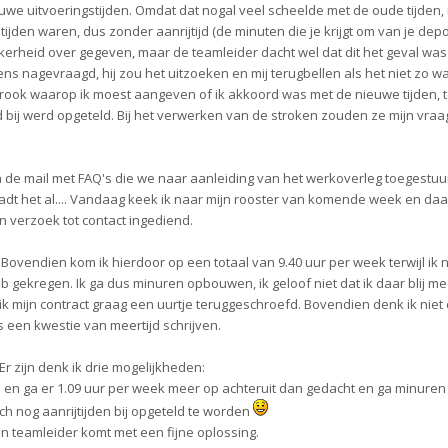
we uitvoeringstijden. Omdat dat nogal veel scheelde met de oude tijden, 
' tijden waren, dus zonder aanrijtijd (de minuten die je krijgt om van je depo
ekerheid over gegeven, maar de teamleider dacht wel dat dit het geval was.
ns nagevraagd, hij zou het uitzoeken en mij terugbellen als het niet zo w
rook waarop ik moest aangeven of ik akkoord was met de nieuwe tijden, t
ijd bij werd opgeteld. Bij het verwerken van de stroken zouden ze mijn vra
n de mail met FAQ's die we naar aanleiding van het werkoverleg toegestu
adt het al.... Vandaag keek ik naar mijn rooster van komende week en daa
 een verzoek tot contact ingediend.
. Bovendien kom ik hierdoor op een totaal van 9.40 uur per week terwijl ik 
 gekregen. Ik ga dus minuren opbouwen, ik geloof niet dat ik daar blij me
 ik mijn contract graag een uurtje teruggeschroefd. Bovendien denk ik niet
is een kwestie van meertijd schrijven.
Er zijn denk ik drie mogelijkheden:
pech en ga er 1.09 uur per week meer op achteruit dan gedacht en ga minur
och nog aanrijtijden bij opgeteld te worden
mijn teamleider komt met een fijne oplossing.