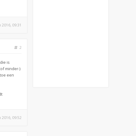
n 2016, 09:31
2
die is
of minder-)
 toe een
dt
n 2016, 09:52