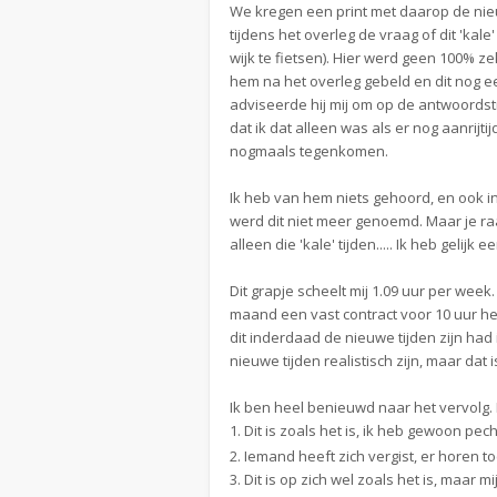
We kregen een print met daarop de nieu
tijdens het overleg de vraag of dit 'kale
wijk te fietsen). Hier werd geen 100% z
hem na het overleg gebeld en dit nog ee
adviseerde hij mij om op de antwoordst
dat ik dat alleen was als er nog aanrijt
nogmaals tegenkomen.
Ik heb van hem niets gehoord, en ook i
werd dit niet meer genoemd. Maar je ra
alleen die 'kale' tijden..... Ik heb gelijk
Dit grapje scheelt mij 1.09 uur per week
maand een vast contract voor 10 uur heb
dit inderdaad de nieuwe tijden zijn had
nieuwe tijden realistisch zijn, maar dat 
Ik ben heel benieuwd naar het vervolg. 
1. Dit is zoals het is, ik heb gewoon 
2. Iemand heeft zich vergist, er horen t
3. Dit is op zich wel zoals het is, maar 