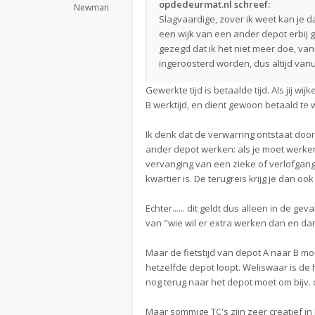
opdedeurmat.nl schreef:
Newman
Slagvaardige, zover ik weet kan je da
een wijk van een ander depot erbij g
gezegd dat ik het niet meer doe, va
ingeroosterd worden, dus altijd vanui
Gewerkte tijd is betaalde tijd. Als jij w
B werktijd, en dient gewoon betaald te
Ik denk dat de verwarring ontstaat door
ander depot werken: als je moet werken
vervanging van een zieke of verlofganger
kwartier is. De terugreis krijg je dan oo
Echter...... dit geldt dus alleen in de g
van "wie wil er extra werken dan en dan" e
Maar de fietstijd van depot A naar B m
hetzelfde depot loopt. Weliswaar is de h
nog terug naar het depot moet om bijv. 
Maar sommige TC's zijn zeer creatief in