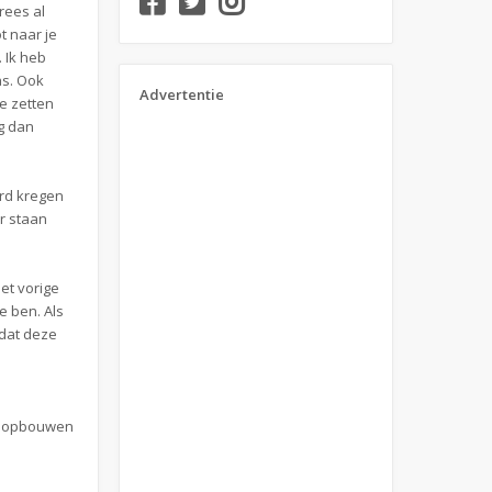
rees al
t naar je
 Ik heb
as. Ook
Advertentie
e zetten
ag dan
urd kregen
r staan
net vorige
e ben. Als
 dat deze
en opbouwen