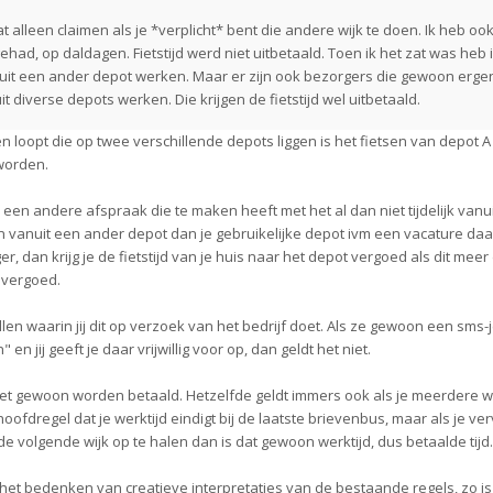
t alleen claimen als je *verplicht* bent die andere wijk te doen. Ik heb ook
ehad, op daldagen. Fietstijd werd niet uitbetaald. Toen ik het zat was heb 
nuit een ander depot werken. Maar er zijn ook bezorgers die gewoon erge
t diverse depots werken. Die krijgen de fietstijd wel uitbetaald.
ijken loopt die op twee verschillende depots liggen is het fietsen van depot 
 worden.
 een andere afspraak die te maken heeft met het al dan niet tijdelijk vanu
 vanuit een ander depot dan je gebruikelijke depot ivm een vacature daar
, dan krijg je de fietstijd van je huis naar het depot vergoed als dit mee
k vergoed.
evallen waarin jij dit op verzoek van het bedrijf doet. Als ze gewoon een sms-
n jij geeft je daar vrijwillig voor op, dan geldt het niet.
oet gewoon worden betaald. Hetzelfde geldt immers ook als je meerdere w
oofdregel dat je werktijd eindigt bij de laatste brievenbus, maar als je ve
de volgende wijk op te halen dan is dat gewoon werktijd, dus betaalde tijd.
 het bedenken van creatieve interpretaties van de bestaande regels, zo is