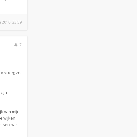
n 2016, 23:59
7
ar vroeg zei
zijn
jk van mijn
ee wijken
etsen nar