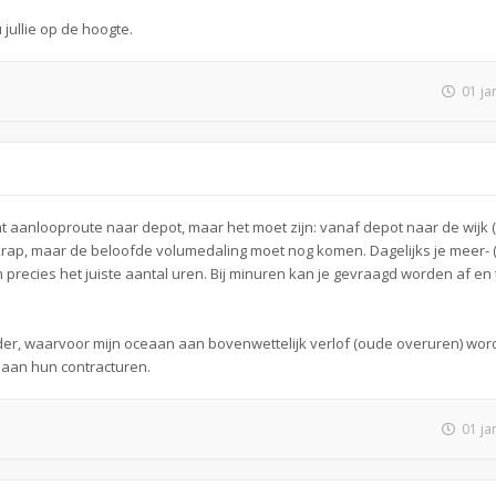
u jullie op de hoogte.
01 ja
aat aanlooproute naar depot, maar het moet zijn: vanaf depot naar de wijk (
g krap, maar de beloofde volumedaling moet nog komen. Dagelijks je meer- (
n precies het juiste aantal uren. Bij minuren kan je gevraagd worden af en
 minder, waarvoor mijn oceaan aan bovenwettelijk verlof (oude overuren) wor
aan hun contracturen.
01 ja