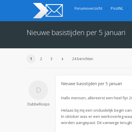
Forumoverzicht
PostNL
Nieuwe basistijden per 5 januari
1
2
3
24 berichten
Nieuwe basistijden per 5 januari
Hallo mensen, allereerst een heel fijn 
Dubbelloops
Helaas bij mij een onduidelijk begin van
In oktober was er een werkoverleg waar
worden aangepast. Dit vanwege teruglo