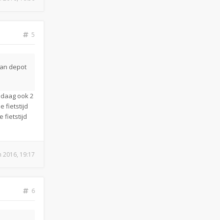
5
 van depot
ndaag ook 2
 fietstijd
fietstijd
n 2016, 19:17
6