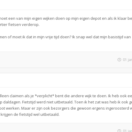
moet een van mijn eigen wijken doen op mijn eigen depot en als ik klaar b
tier fietsen verderop.
men of moet ik dat in mijn vrije tijd doen? Ik snap wel dat mijn basistijd va
01 ja
lleen claimen als je *verplicht* bent die andere wijk te doen. Ik heb ook ee
 daldagen. Fietstijd werd niet uitbetaald. Toen ik het zat was heb ik ook g
epot werken. Maar er zijn ook bezorgers die gewoon ergens ingeroosterd 
krijgen de fietstijd wel uitbetaald.
01 ja