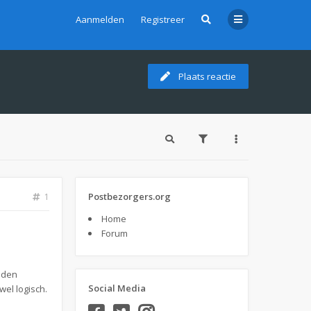
Aanmelden
Registreer
Plaats reactie
Postbezorgers.org
1
Home
Forum
ouden
Social Media
el logisch.