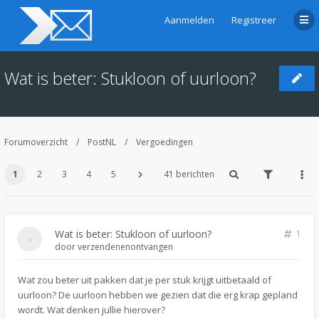
Aanmelden
Registreer
Wat is beter: Stukloon of uurloon?
Forumoverzicht
PostNL
Vergoedingen
1
2
3
4
5
41 berichten
Wat is beter: Stukloon of uurloon?
1
door
verzendenenontvangen
Wat zou beter uit pakken dat je per stuk krijgt uitbetaald of
uurloon? De uurloon hebben we gezien dat die erg krap gepland
wordt. Wat denken jullie hierover?