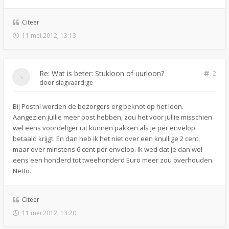
Citeer
11 mei 2012, 13:13
Re: Wat is beter: Stukloon of uurloon?
2
door
slagvaardige
Bij Postnl worden de bezorgers erg beknot op het loon.
Aangezien jullie meer post hebben, zou het voor jullie misschien
wel eens voordeliger uit kunnen pakken als je per envelop
betaald krijgt. En dan heb ik het niet over een knullige 2 cent,
maar over minstens 6 cent per envelop. Ik wed dat je dan wel
eens een honderd tot tweehonderd Euro meer zou overhouden.
Netto.
Citeer
11 mei 2012, 13:20