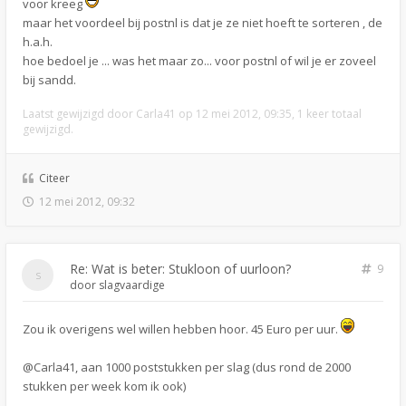
voor kreeg
maar het voordeel bij postnl is dat je ze niet hoeft te sorteren , de
h.a.h.
hoe bedoel je ... was het maar zo... voor postnl of wil je er zoveel
bij sandd.
Laatst gewijzigd door
Carla41
op 12 mei 2012, 09:35, 1 keer totaal
gewijzigd.
Citeer
12 mei 2012, 09:32
Re: Wat is beter: Stukloon of uurloon?
9
door
slagvaardige
Zou ik overigens wel willen hebben hoor. 45 Euro per uur.
@Carla41, aan 1000 poststukken per slag (dus rond de 2000
stukken per week kom ik ook)