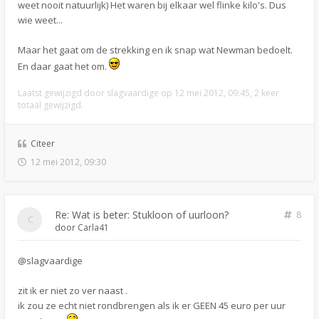
weet nooit natuurlijk) Het waren bij elkaar wel flinke kilo's. Dus
wie weet...
Maar het gaat om de strekking en ik snap wat Newman bedoelt.
En daar gaat het om.
Laatst gewijzigd door
slagvaardige
op 12 mei 2012, 09:45, 2 keer
totaal gewijzigd.
Citeer
12 mei 2012, 09:30
Re: Wat is beter: Stukloon of uurloon?
8
door
Carla41
@slagvaardige
zit ik er niet zo ver naast .
ik zou ze echt niet rondbrengen als ik er GEEN 45 euro per uur