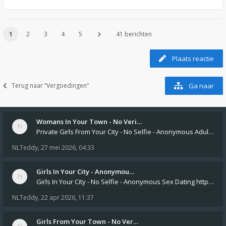
1
2
3
4
5
41 berichten
Plaats reactie
Terug naar “Vergoedingen”
Ga naar
Womans In Your Town - No Veri…
Private Girls From Your City - No Selfie - Anonymous Adult Dating https://privatedates.live Private Girls In Your
NLTeddy
,
27 mei 2026, 04:33
Girls In Your City - Anonymou…
Girls In Your City - No Selfie - Anonymous Sex Dating https://SecretPrivat.com Womens In Your Town - Anonymous S
NLTeddy
,
22 apr 2026, 11:37
Girls From Your Town - No Ver…