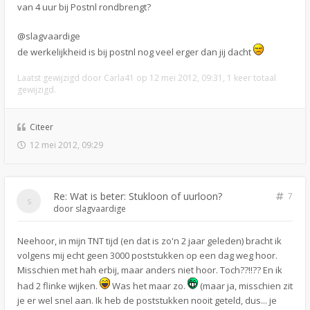
van 4 uur bij Postnl rondbrengt?
@slagvaardige
de werkelijkheid is bij postnl nog veel erger dan jij dacht
Laatst gewijzigd door
Carla41
op 12 mei 2012, 09:31, 1 keer totaal
gewijzigd.
Citeer
12 mei 2012, 09:29
Re: Wat is beter: Stukloon of uurloon?
7
door
slagvaardige
Neehoor, in mijn TNT tijd (en dat is zo'n 2 jaar geleden) bracht ik
volgens mij echt geen 3000 poststukken op een dag weg hoor.
Misschien met hah erbij, maar anders niet hoor. Toch??!!?? En ik
had 2 flinke wijken.
Was het maar zo.
(maar ja, misschien zit
je er wel snel aan. Ik heb de poststukken nooit geteld, dus... je