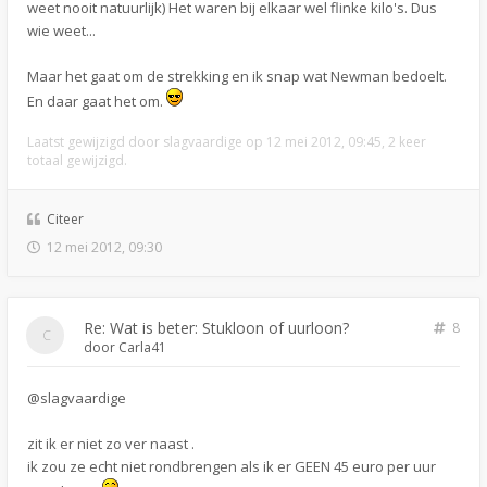
weet nooit natuurlijk) Het waren bij elkaar wel flinke kilo's. Dus
wie weet...
Maar het gaat om de strekking en ik snap wat Newman bedoelt.
En daar gaat het om.
Laatst gewijzigd door
slagvaardige
op 12 mei 2012, 09:45, 2 keer
totaal gewijzigd.
Citeer
12 mei 2012, 09:30
Re: Wat is beter: Stukloon of uurloon?
8
door
Carla41
@slagvaardige
zit ik er niet zo ver naast .
ik zou ze echt niet rondbrengen als ik er GEEN 45 euro per uur