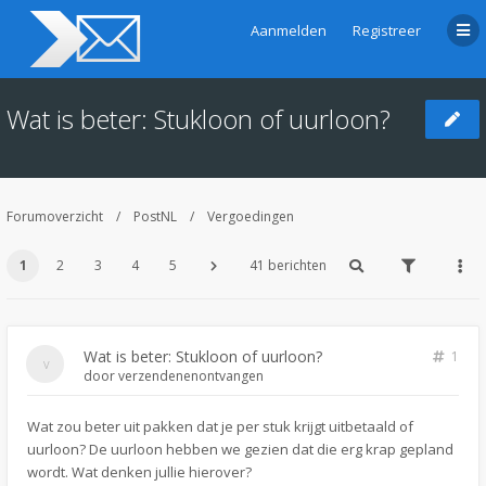
Aanmelden
Registreer
Wat is beter: Stukloon of uurloon?
Forumoverzicht
PostNL
Vergoedingen
1
2
3
4
5
41 berichten
Wat is beter: Stukloon of uurloon?
1
door
verzendenenontvangen
Wat zou beter uit pakken dat je per stuk krijgt uitbetaald of
uurloon? De uurloon hebben we gezien dat die erg krap gepland
wordt. Wat denken jullie hierover?