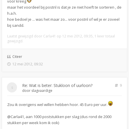
voor kreeg
maar het voordeel bij postnl is dat je ze niet hoeft te sorteren , de
h.a.h.
hoe bedoel je ... was het maar zo... voor postnl of wil je er zoveel
bij sandd.
Laatst gewijzigd door
Carla41
op 12 mei 2012, 09:35, 1 keer totaal
gewijzigd.
Citeer
12 mei 2012, 09:32
Re: Wat is beter: Stukloon of uurloon?
9
door
slagvaardige
Zou ik overigens wel willen hebben hoor. 45 Euro per uur.
@Carla41, aan 1000 poststukken per slag (dus rond de 2000
stukken per week kom ik ook)