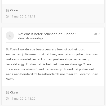
Citeer
11 mei 2012, 13:13
Re: Wat is beter: Stukloon of uurloon?
2
door
slagvaardige
Bij Postnl worden de bezorgers erg beknot op het loon.
Aangezien jullie meer post hebben, zou het voor jullie misschien
wel eens voordeliger uit kunnen pakken als je per envelop
betaald krijgt. En dan heb ik het niet over een knullige 2 cent,
maar over minstens 6 cent per envelop. Ik wed dat je dan wel
eens een honderd tot tweehonderd Euro meer zou overhouden.
Netto.
Citeer
11 mei 2012, 13:20