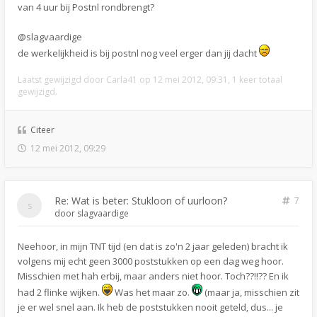
van 4 uur bij Postnl rondbrengt?
@slagvaardige
de werkelijkheid is bij postnl nog veel erger dan jij dacht
Laatst gewijzigd door
Carla41
op 12 mei 2012, 09:31, 1 keer totaal
gewijzigd.
Citeer
12 mei 2012, 09:29
Re: Wat is beter: Stukloon of uurloon?
7
door
slagvaardige
Neehoor, in mijn TNT tijd (en dat is zo'n 2 jaar geleden) bracht ik
volgens mij echt geen 3000 poststukken op een dag weg hoor.
Misschien met hah erbij, maar anders niet hoor. Toch??!!?? En ik
had 2 flinke wijken.
Was het maar zo.
(maar ja, misschien zit
je er wel snel aan. Ik heb de poststukken nooit geteld, dus... je