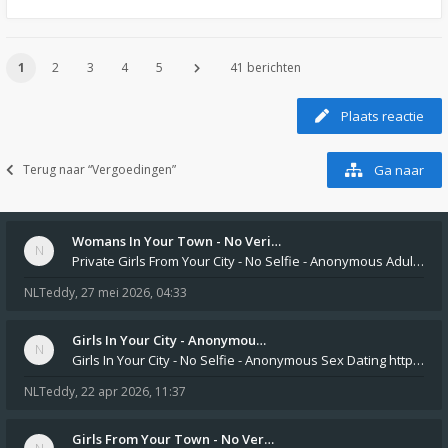
1
2
3
4
5
41 berichten
Plaats reactie
Terug naar “Vergoedingen”
Ga naar
Womans In Your Town - No Veri…
Private Girls From Your City - No Selfie - Anonymous Adult Dating https://privatedates.live Private Girls In Your
NLTeddy
,
27 mei 2026, 04:33
Girls In Your City - Anonymou…
Girls In Your City - No Selfie - Anonymous Sex Dating https://SecretPrivat.com Womens In Your Town - Anonymous S
NLTeddy
,
22 apr 2026, 11:37
Girls From Your Town - No Ver…