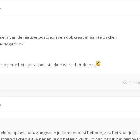
?
rs van de nieuwe postbedrijven ook creatief aan te pakken
en/magazines..
j ons op hoe het aantal poststukken wordt berekend.
11 me
?
eknot op het loon. Aangezien jullie meer post hebben, zou het voor jullie
unnen pakken als je per envelop betaald krijgt. En dan heb ik het niet ove