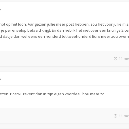
?
ot op het loon. Aangezien jullie meer post hebben, zou het voor jullie mi
e per envelop betaald krijgt. En dan heb ik het niet over een knullige 2 c
wed dat je dan wel eens een honderd tot tweehonderd Euro meer zou over
11 me
?
etten. PostNL rekent dan in zijn eigen voordeel. hou maar zo.
11 me