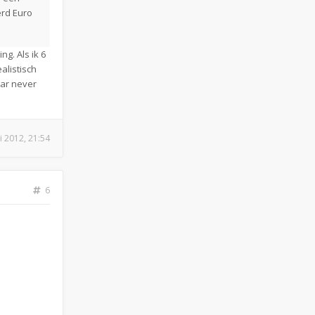
erd Euro
g. Als ik 6
alistisch
aar never
i 2012, 21:54
6