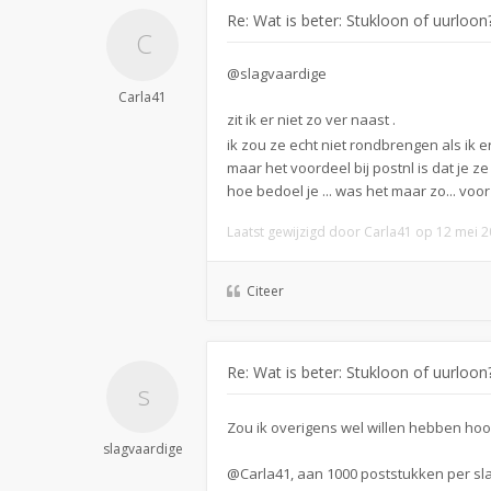
Re: Wat is beter: Stukloon of uurloon
@slagvaardige
Carla41
zit ik er niet zo ver naast .
ik zou ze echt niet rondbrengen als ik 
maar het voordeel bij postnl is dat je ze 
hoe bedoel je ... was het maar zo... voor 
Laatst gewijzigd door
Carla41
op 12 mei 20
Citeer
Re: Wat is beter: Stukloon of uurloon
Zou ik overigens wel willen hebben hoor
slagvaardige
@Carla41, aan 1000 poststukken per sla