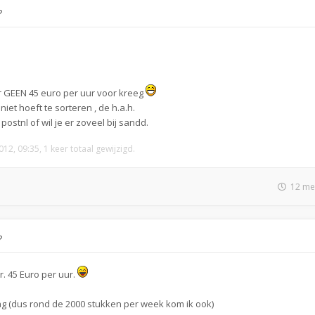
?
er GEEN 45 euro per uur voor kreeg
niet hoeft te sorteren , de h.a.h.
postnl of wil je er zoveel bij sandd.
12, 09:35, 1 keer totaal gewijzigd.
12 me
?
. 45 Euro per uur.
g (dus rond de 2000 stukken per week kom ik ook)