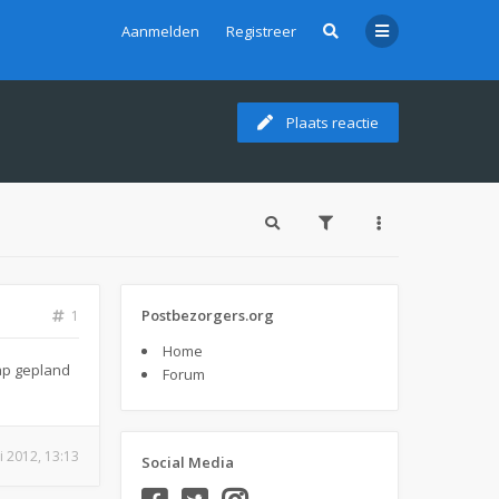
Aanmelden
Registreer
Plaats reactie
Postbezorgers.org
1
Home
rap gepland
Forum
i 2012, 13:13
Social Media