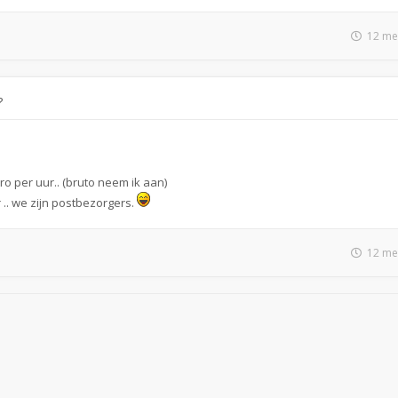
12 me
?
ro per uur.. (bruto neem ik aan)
.. we zijn postbezorgers.
12 me