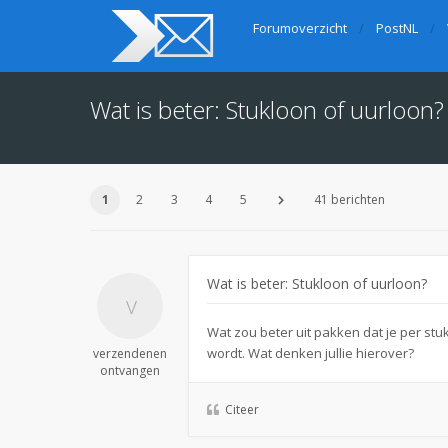
Forumoverzicht
PostNL
Wat is beter: Stukloon of uurloon?
1
2
3
4
5
41 berichten
Wat is beter: Stukloon of uurloon?
Wat zou beter uit pakken dat je per stu
wordt. Wat denken jullie hierover?
verzendenen
ontvangen
Citeer