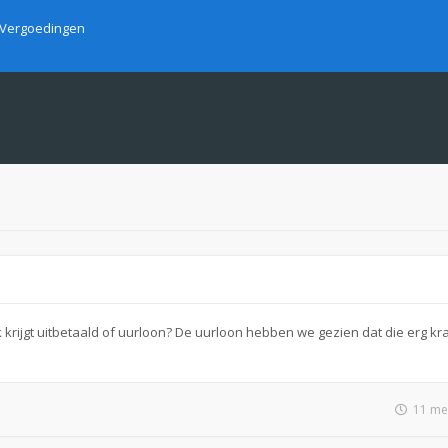
Vergoedingen
k krijgt uitbetaald of uurloon? De uurloon hebben we gezien dat die erg k
11 me