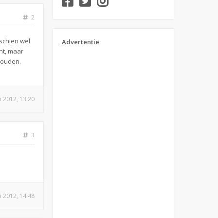
2
sschien wel
Advertentie
ent, maar
houden.
i 2012, 13:20
3
i 2012, 14:48