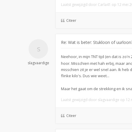
Laatst gewijzigd door
Carla41
op 12 mei 20
Citeer
Re: Wat is beter: Stukloon of uurloon
Neehoor, in mijn TNT tijd (en dat is zo'
slagvaardige
hoor. Misschien met hah erbij, maar ande
misschien zit je er wel snel aan. Ik heb 
flinke kilo's. Dus wie weet...
Maar het gaat om de strekking en ik s
Laatst gewijzigd door
slagvaardige
op 12 m
Citeer