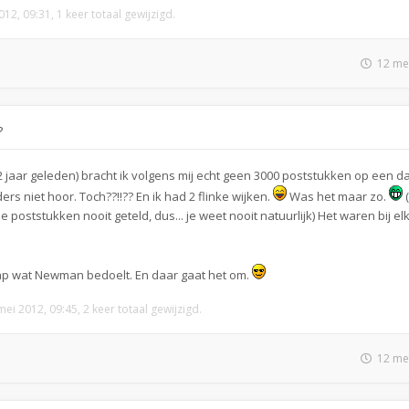
12, 09:31, 1 keer totaal gewijzigd.
12 me
?
n 2 jaar geleden) bracht ik volgens mij echt geen 3000 poststukken op een 
rs niet hoor. Toch??!!?? En ik had 2 flinke wijken.
Was het maar zo.
(
de poststukken nooit geteld, dus... je weet nooit natuurlijk) Het waren bij el
nap wat Newman bedoelt. En daar gaat het om.
ei 2012, 09:45, 2 keer totaal gewijzigd.
12 me