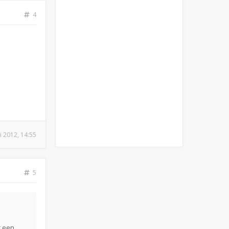
4
i 2012, 14:55
5
r een