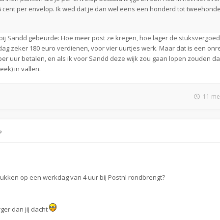
 6 cent per envelop. Ik wed dat je dan wel eens een honderd tot tweehond
r bij Sandd gebeurde: Hoe meer post ze kregen, hoe lager de stuksvergoedin
 dag zeker 180 euro verdienen, voor vier uurtjes werk. Maar dat is een onre
 per uur betalen, en als ik voor Sandd deze wijk zou gaan lopen zouden d
ek) in vallen.
11 me
?
stukken op een werkdag van 4 uur bij Postnl rondbrengt?
rger dan jij dacht