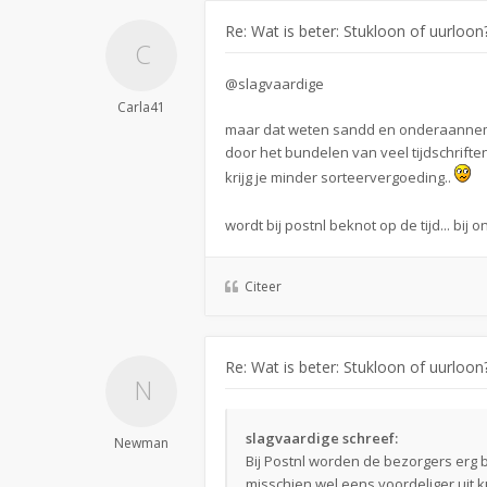
Re: Wat is beter: Stukloon of uurloon
@slagvaardige
Carla41
maar dat weten sandd en onderaanneme
door het bundelen van veel tijdschrift
krijg je minder sorteervergoeding..
wordt bij postnl beknot op de tijd... bi
Citeer
Re: Wat is beter: Stukloon of uurloon
slagvaardige schreef:
Newman
Bij Postnl worden de bezorgers erg b
misschien wel eens voordeliger uit k