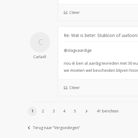
Citeer
Re: Wat is beter: Stukloon of uurloon
@slagvaardige
Carla41
nou ik ben al aardig tevreden met 30 eu
we moeten wel bescheiden blijven hoor 
Citeer
1
2
3
4
5
41 berichten
Terug naar “Vergoedingen”