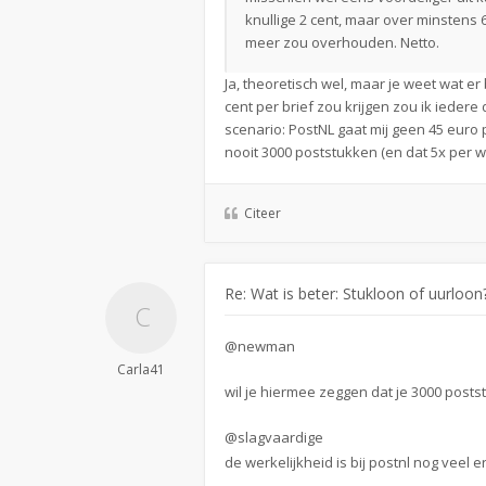
knullige 2 cent, maar over minstens
meer zou overhouden. Netto.
Ja, theoretisch wel, maar je weet wat e
cent per brief zou krijgen zou ik iedere
scenario: PostNL gaat mij geen 45 euro
nooit 3000 poststukken (en dat 5x per we
Citeer
Re: Wat is beter: Stukloon of uurloon
@newman
Carla41
wil je hiermee zeggen dat je 3000 post
@slagvaardige
de werkelijkheid is bij postnl nog veel e