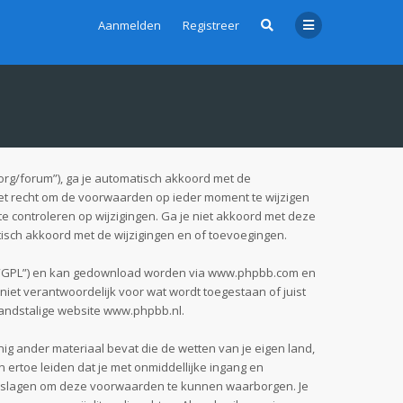
Aanmelden
Registreer
org/forum”), ga je automatisch akkoord met de
et recht om de voorwaarden op ieder moment te wijzigen
te controleren op wijzigingen. Ga je niet akkoord met deze
tisch akkoord met de wijzigingen en of toevoegingen.
 “GPL”) en kan gedownload worden via
www.phpbb.com
en
iet verantwoordelijk voor wat wordt toegestaan of juist
andstalige website
www.phpbb.nl
.
nig ander materiaal bevat die de wetten van je eigen land,
 ertoe leiden dat je met onmiddellijke ingang en
pgeslagen om deze voorwaarden te kunnen waarborgen. Je