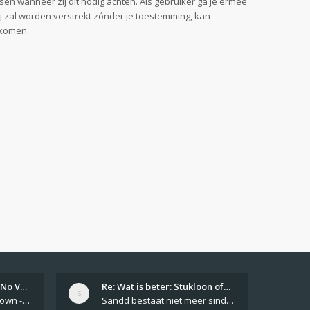
sen wanneer zij dit nodig achten. Als gebruiker ga je ermee
ij zal worden verstrekt zónder je toestemming, kan
jkomen.
Girls From Your Town - No Ver…
Re: Wat is beter: Stukloon of…
Private Girls From Your Town - No Selfie - Anonymous Casual Dating https://PrivateLadyEscorts.com Private Lady In
Sandd bestaat niet meer sinds 1 feb 2019.