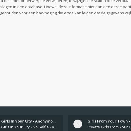
 om ieder onderwerp te verwijderen, te wijzigen, te sluiten of te verplaat
geslagen in een database. Hoewel deze informatie niet aan een derde part
gehouden voor een hackpoging die ertoe kan leiden dat de gegevens vri
Girls In Your City - Anonymou…
Girls In Your City - No Selfie - Anonymous Sex Dating https://SecretPrivat.com Womens In Your Town - Anonymous S