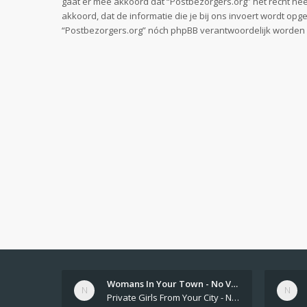
gaat er mee akkoord dat “Postbezorgers.org” het recht heeft
akkoord, dat de informatie die je bij ons invoert wordt op
“Postbezorgers.org” nóch phpBB verantwoordelijk worden 
Womans In Your Town - No Veri…
Private Girls From Your City - No Selfie - Anonymous Adult Dating https://privatedates.live Private Girls In Your