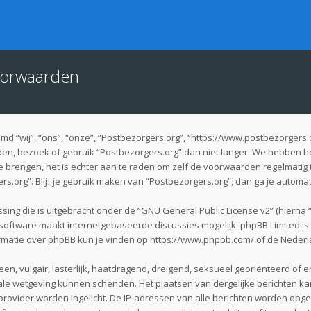
oorwaarden
 “wij”, “ons”, “onze”, “Postbezorgers.org”, “https://www.postbezorgers.
en, bezoek of gebruik “Postbezorgers.org” dan niet langer. We hebben h
te brengen, het is echter aan te raden om zelf de voorwaarden regelmatig 
rs.org”. Blijf je gebruik maken van “Postbezorgers.org”, dan ga je automa
sing die is uitgebracht onder de “
GNU General Public License v2
” (hierna
software maakt internetgebaseerde discussies mogelijk. phpBB Limited is n
rmatie over phpBB kun je vinden op
https://www.phpbb.com/
of de Nederl
en, vulgair, lasterlijk, haatdragend, dreigend, seksueel georiënteerd of e
nale wetgeving kunnen schenden. Het plaatsen van dergelijke berichten kan
provider worden ingelicht. De IP-adressen van alle berichten worden o