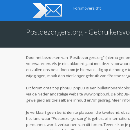
Forumoverzicht
Postbezorgers.org - Gebruikersv
Door het bezoeken van “Postbezorgers.org” (hierna genoemd
voorwaarden. Als je niet akkoord gaat met deze voorwaard
en zullen ons best doen om je hiervan tijdig op de hoogte 
wijzigingen, maak dan niet langer gebruik van “Postbezorge
Dit forum draait op phpBB. phpBB is een bulletinboardoplos
via de Nederlandstalige website
www.phpbb.nl
. De phpBB-
geweigerd als toelaatbare inhoud en/of gedrag. Meer info
Je verklaart geen berichten te plaatsen die kwetsend, obsce
het land waar “Postbezorgers.org” is gehost of internatio
permanent wordt verbannen van dit forum. Tevens kan je 