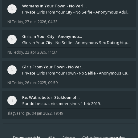
Womans In Your Town - No Veri…
Private Girls From Your City - No Selfie - Anonymous Adult Dating https://privatedates.live Private Girls In Your
NLTeddy
,
27 mei 2026, 04:33
Girls In Your City - Anonymou…
Girls In Your City - No Selfie - Anonymous Sex Dating https://SecretPrivat.com Womens In Your Town - Anonymous S
NLTeddy
,
22 apr 2026, 11:37
Girls From Your Town - No Ver…
Private Girls From Your Town - No Selfie - Anonymous Casual Dating https://PrivateLadyEscorts.com Private Lady In
NLTeddy
,
26 dec 2025, 09:59
Re: Wat is beter: Stukloon of…
Sandd bestaat niet meer sinds 1 feb 2019.
slagvaardige
,
04 jan 2022, 19:49
Forumoverzicht
V&A
Privacy
Gebruikersvoorwaarden