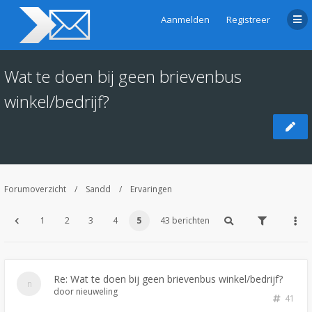
Aanmelden
Registreer
Wat te doen bij geen brievenbus
winkel/bedrijf?
Forumoverzicht
Sandd
Ervaringen
1
2
3
4
5
43 berichten
Re: Wat te doen bij geen brievenbus winkel/bedrijf?
door
nieuweling
41