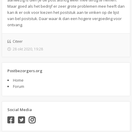
aanwezig is dien je de post alsnog weer mee terug te nemen.
Maar goed als het bedrijf er zeer grote problemen mee heeft dan
kan ik er ook voor kiezen het poststuk aan te vinken op de lijst
van bel poststuk. Daar waar ik dan een hogere vergoeding voor
ontvang.
Citeer
28 okt 2020, 19:28
Postbezorgers.org
Home
Forum
Social Media