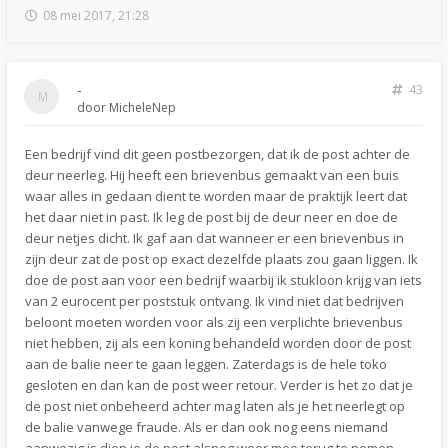
08 mei 2017, 21:28
-
43
door
MicheleNep
Een bedrijf vind dit geen postbezorgen, dat ik de post achter de
deur neerleg. Hij heeft een brievenbus gemaakt van een buis
waar alles in gedaan dient te worden maar de praktijk leert dat
het daar niet in past. Ik leg de post bij de deur neer en doe de
deur netjes dicht. Ik gaf aan dat wanneer er een brievenbus in
zijn deur zat de post op exact dezelfde plaats zou gaan liggen. Ik
doe de post aan voor een bedrijf waarbij ik stukloon krijg van iets
van 2 eurocent per poststuk ontvang. Ik vind niet dat bedrijven
beloont moeten worden voor als zij een verplichte brievenbus
niet hebben, zij als een koning behandeld worden door de post
aan de balie neer te gaan leggen. Zaterdags is de hele toko
gesloten en dan kan de post weer retour. Verder is het zo dat je
de post niet onbeheerd achter mag laten als je het neerlegt op
de balie vanwege fraude. Als er dan ook nog eens niemand